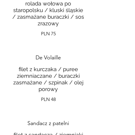
rolada wołowa po
staropolsku / kluski śląskie
/ zasmażane buraczki / sos
zrazowy
PLN 75
De Volaille
filet z kurczaka / puree
ziemniaczane / buraczki
zasmażane / szpinak / olej
porowy
PLN 48
Sandacz z patelni
filet z sandacza / ziemniaki