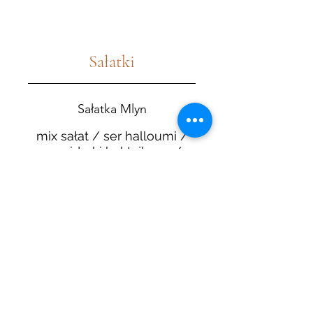
Sałatki
Sałatka Mlyn
mix sałat / ser halloumi /
pomidorki koktajlowe /
karmelizowana gruszka /
orzechy nerkowca / sos
musztardowo - miodowy
PLN 48
Cezar
sałata rzymska / pomidor /