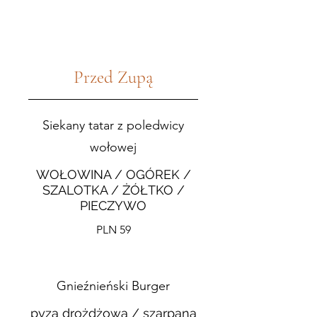
Przed Zupą
Siekany tatar z poledwicy
wołowej
WOŁOWINA / OGÓREK /
SZALOTKA / ŻÓŁTKO /
PIECZYWO
PLN 59
Gnieźnieński Burger
pyza drożdżowa / szarpana